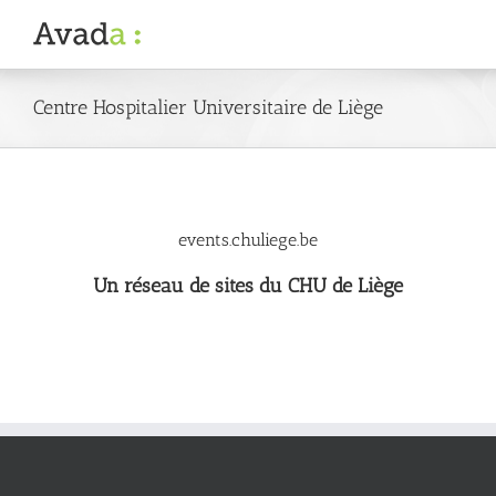
Passer
au
contenu
Centre Hospitalier Universitaire de Liège
events.chuliege.be
Un réseau de sites du CHU de Liège