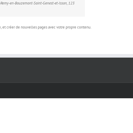
int-Remy-en-Bouzemont-Saint-Genest-et-Isson, 123
, et créer de nouvelles pages avec votre propre contenu.