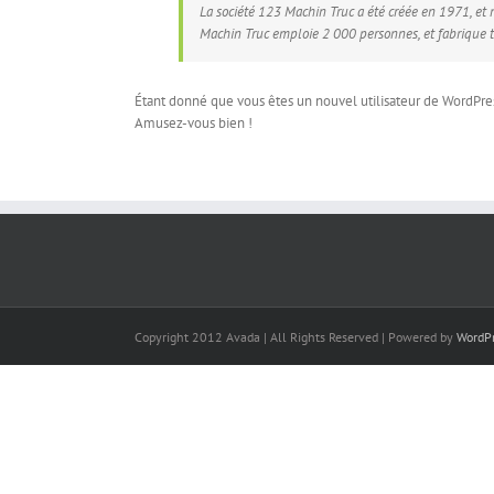
La société 123 Machin Truc a été créée en 1971, et
Machin Truc emploie 2 000 personnes, et fabrique 
Étant donné que vous êtes un nouvel utilisateur de WordPres
Amusez-vous bien !
Copyright 2012 Avada | All Rights Reserved | Powered by
WordP