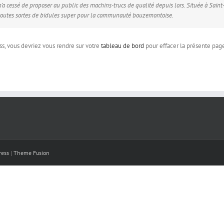
 n’a cessé de proposer au public des machins-trucs de qualité depuis lors. Située à Sa
toutes sortes de bidules super pour la communauté bouzemontoise.
s, vous devriez vous rendre sur votre
tableau de bord
pour effacer la présente page
ress
|
Theme Fusion